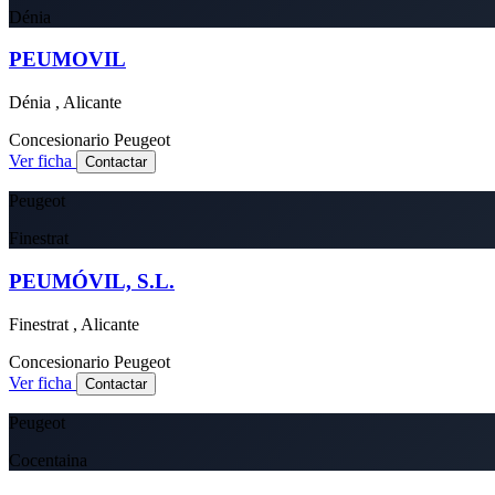
Dénia
PEUMOVIL
Dénia , Alicante
Concesionario
Peugeot
Ver ficha
Contactar
Peugeot
Finestrat
PEUMÓVIL, S.L.
Finestrat , Alicante
Concesionario
Peugeot
Ver ficha
Contactar
Peugeot
Cocentaina