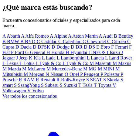
¿Qué marca estás buscando?
Encuentra concesionarios oficiales y especializados para cada
marca.
A
Abarth
A
Alfa Romeo
A
Alpine
A
Aston Martin
A
Audi
B
Bentley
B
BMW
B
BYD
C
Cadillac
C
Caterham
C
Chevrolet
C
Citroën
C
Cupra
D
Dacia
D
DFSK
D
Dodge
D
DR
D
DS
E
Ebro
F
Ferrari
F
Fiat
F
Ford
G
General
H
Honda
H
Hyundai
I
INEOS
I
Isuzu
J
Jaguar
J
Jeep
K
Kia
L
Lada
L
Lamborghini
L
Lancia
L
Land Rover
L
Lexus
L
Lotus
L
Lynk & Co
L
Lynk & Co
M
Maserati
M
Maxus
M
Mazda
M
McLaren
M
Mercedes-Benz
M
MG
M
MINI
M
Mitsubishi
M
Morgan
N
Nissan
O
Opel
P
Peugeot
P
Polestar
P
Porsche
R
RAM
R
Renault
R
Rolls-Royce
S
SEAT
S
Skoda
S
smart
S
SsangYong
S
Subaru
S
Suzuki
T
Tesla
T
Toyota
V
Volkswagen
V
Volvo
Ver todos los concesionarios