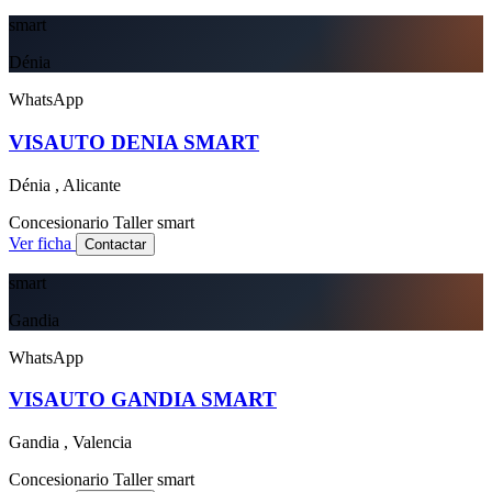
smart
Dénia
WhatsApp
VISAUTO DENIA SMART
Dénia , Alicante
Concesionario
Taller
smart
Ver ficha
Contactar
smart
Gandia
WhatsApp
VISAUTO GANDIA SMART
Gandia , Valencia
Concesionario
Taller
smart