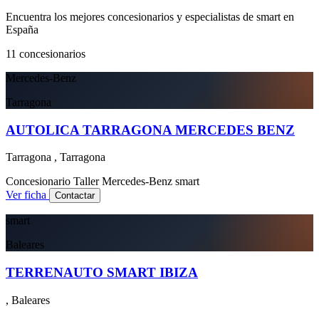
Encuentra los mejores concesionarios y especialistas de smart en
España
11
concesionarios
Mercedes-Benz
Tarragona
AUTOLICA TARRAGONA MERCEDES BENZ
Tarragona , Tarragona
Concesionario
Taller
Mercedes-Benz
smart
Ver ficha
Contactar
smart
Baleares
TERRENAUTO SMART IBIZA
, Baleares