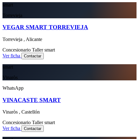
smart
Torrevieja
VEGAR SMART TORREVIEJA
Torrevieja , Alicante
Concesionario
Taller
smart
Ver ficha
Contactar
smart
Vinaròs
WhatsApp
VINACASTE SMART
Vinaròs , Castellón
Concesionario
Taller
smart
Ver ficha
Contactar