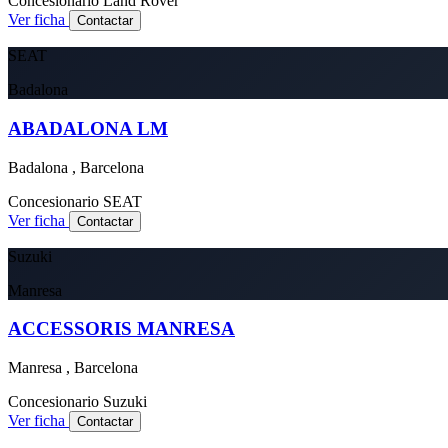
Concesionario
Land Rover
Ver ficha
Contactar
SEAT
Badalona
ABADALONA LM
Badalona , Barcelona
Concesionario
SEAT
Ver ficha
Contactar
Suzuki
Manresa
ACCESSORIS MANRESA
Manresa , Barcelona
Concesionario
Suzuki
Ver ficha
Contactar