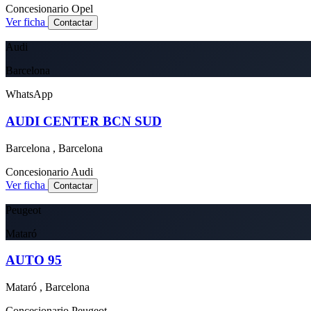
Concesionario
Opel
Ver ficha
Contactar
Audi
Barcelona
WhatsApp
AUDI CENTER BCN SUD
Barcelona , Barcelona
Concesionario
Audi
Ver ficha
Contactar
Peugeot
Mataró
AUTO 95
Mataró , Barcelona
Concesionario
Peugeot