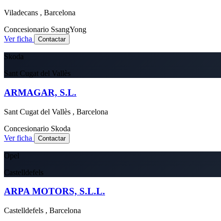
Viladecans , Barcelona
Concesionario
SsangYong
Ver ficha
Contactar
Skoda
Sant Cugat del Vallès
ARMAGAR, S.L.
Sant Cugat del Vallès , Barcelona
Concesionario
Skoda
Ver ficha
Contactar
Opel
Castelldefels
ARPA MOTORS, S.L.L.
Castelldefels , Barcelona