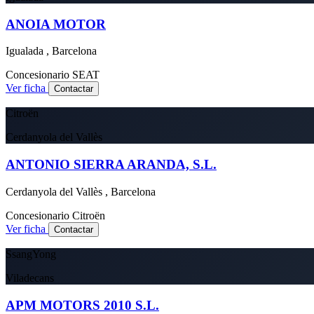
ANOIA MOTOR
Igualada , Barcelona
Concesionario
SEAT
Ver ficha
Contactar
Citroën
Cerdanyola del Vallès
ANTONIO SIERRA ARANDA, S.L.
Cerdanyola del Vallès , Barcelona
Concesionario
Citroën
Ver ficha
Contactar
SsangYong
Viladecans
APM MOTORS 2010 S.L.