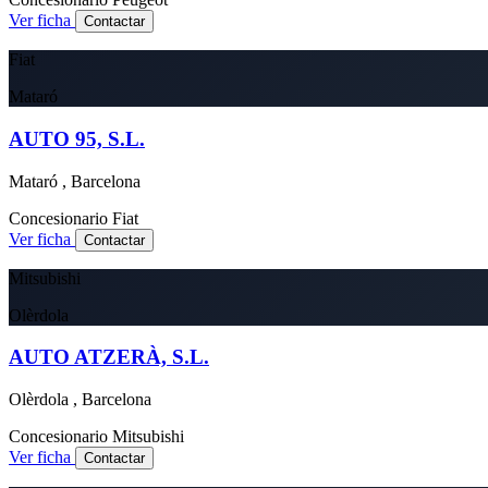
Ver ficha
Contactar
Fiat
Mataró
AUTO 95, S.L.
Mataró , Barcelona
Concesionario
Fiat
Ver ficha
Contactar
Mitsubishi
Olèrdola
AUTO ATZERÀ, S.L.
Olèrdola , Barcelona
Concesionario
Mitsubishi
Ver ficha
Contactar