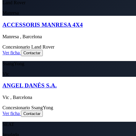
Land Rover
Manresa
ACCESSORIS MANRESA 4X4
Manresa , Barcelona
Concesionario
Land Rover
Ver ficha
Contactar
SsangYong
Vic
ANGEL DANÉS S.A.
Vic , Barcelona
Concesionario
SsangYong
Ver ficha
Contactar
SEAT
Igualada