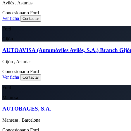
Avilés , Asturias
Concesionario
Ford
Ver ficha
Contactar
Ford
Gijón
AUTOAVISA (Automóviles Avilés, S.A.) Branch Gijó
Gijón , Asturias
Concesionario
Ford
Ver ficha
Contactar
Ford
Manresa
AUTOBAGES, S.A.
Manresa , Barcelona
Concesionario
Ford