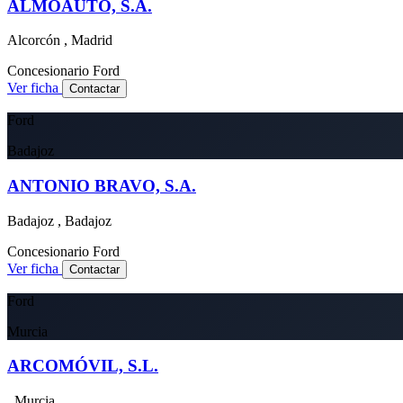
ALMOAUTO, S.A.
Alcorcón , Madrid
Concesionario
Ford
Ver ficha
Contactar
Ford
Badajoz
ANTONIO BRAVO, S.A.
Badajoz , Badajoz
Concesionario
Ford
Ver ficha
Contactar
Ford
Murcia
ARCOMÓVIL, S.L.
, Murcia