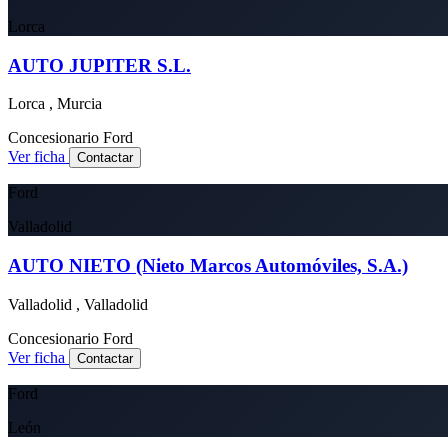
Lorca
AUTO JUPITER S.L.
Lorca , Murcia
Concesionario
Ford
Ver ficha
Contactar
Ford
Valladolid
AUTO NIETO (Nieto Marcos Automóviles, S.A.)
Valladolid , Valladolid
Concesionario
Ford
Ver ficha
Contactar
Ford
León