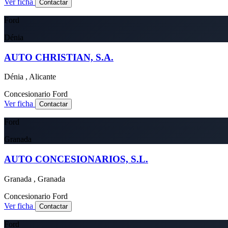
Ver ficha
Contactar
Ford
Dénia
AUTO CHRISTIAN, S.A.
Dénia , Alicante
Concesionario
Ford
Ver ficha
Contactar
Ford
Granada
AUTO CONCESIONARIOS, S.L.
Granada , Granada
Concesionario
Ford
Ver ficha
Contactar
Ford