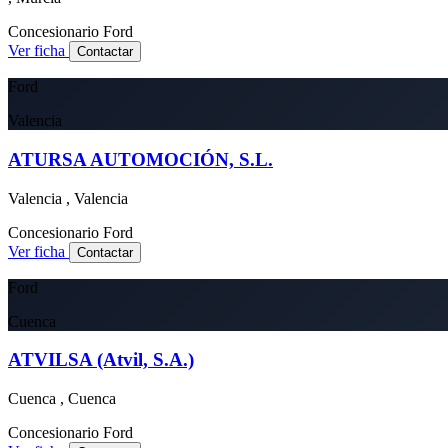
Concesionario
Ford
Ver ficha
Contactar
Ford
Valencia
ATURSA AUTOMOCIÓN, S.L.
Valencia , Valencia
Concesionario
Ford
Ver ficha
Contactar
Ford
Cuenca
ATVILSA (Atvil, S.A.)
Cuenca , Cuenca
Concesionario
Ford