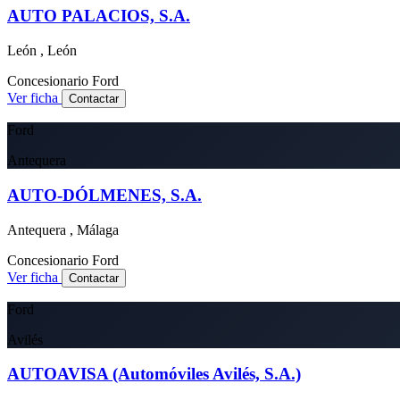
AUTO PALACIOS, S.A.
León , León
Concesionario
Ford
Ver ficha
Contactar
Ford
Antequera
AUTO-DÓLMENES, S.A.
Antequera , Málaga
Concesionario
Ford
Ver ficha
Contactar
Ford
Avilés
AUTOAVISA (Automóviles Avilés, S.A.)