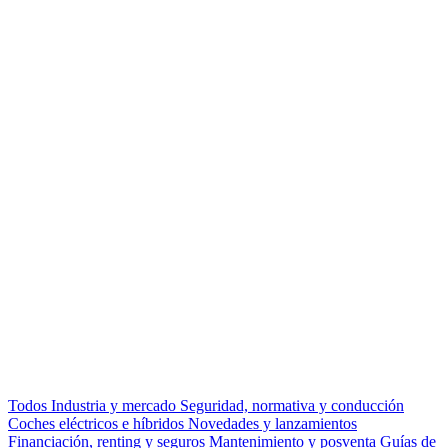
Todos
Industria y mercado
Seguridad, normativa y conducción
Coches eléctricos e híbridos
Novedades y lanzamientos
Financiación, renting y seguros
Mantenimiento y posventa
Guías de