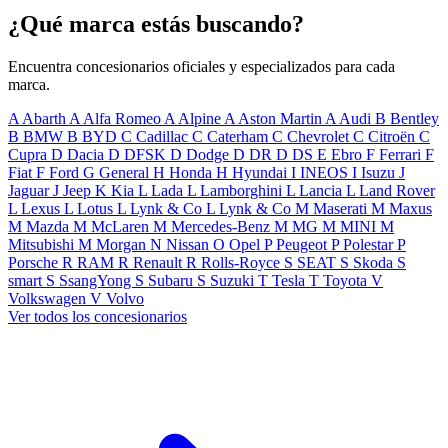
¿Qué marca estás buscando?
Encuentra concesionarios oficiales y especializados para cada
marca.
A
Abarth
A
Alfa Romeo
A
Alpine
A
Aston Martin
A
Audi
B
Bentley
B
BMW
B
BYD
C
Cadillac
C
Caterham
C
Chevrolet
C
Citroën
C
Cupra
D
Dacia
D
DFSK
D
Dodge
D
DR
D
DS
E
Ebro
F
Ferrari
F
Fiat
F
Ford
G
General
H
Honda
H
Hyundai
I
INEOS
I
Isuzu
J
Jaguar
J
Jeep
K
Kia
L
Lada
L
Lamborghini
L
Lancia
L
Land Rover
L
Lexus
L
Lotus
L
Lynk & Co
L
Lynk & Co
M
Maserati
M
Maxus
M
Mazda
M
McLaren
M
Mercedes-Benz
M
MG
M
MINI
M
Mitsubishi
M
Morgan
N
Nissan
O
Opel
P
Peugeot
P
Polestar
P
Porsche
R
RAM
R
Renault
R
Rolls-Royce
S
SEAT
S
Skoda
S
smart
S
SsangYong
S
Subaru
S
Suzuki
T
Tesla
T
Toyota
V
Volkswagen
V
Volvo
Ver todos los concesionarios