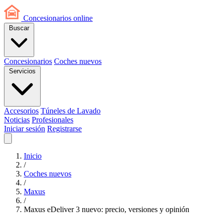
Concesionarios
online
Buscar
Concesionarios
Coches nuevos
Servicios
Accesorios
Túneles de Lavado
Noticias
Profesionales
Iniciar sesión
Registrarse
Inicio
/
Coches nuevos
/
Maxus
/
Maxus eDeliver 3 nuevo: precio, versiones y opinión