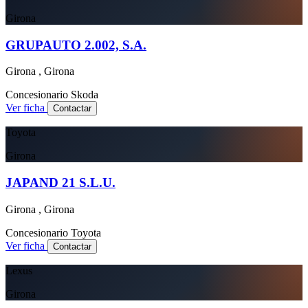
Girona
GRUPAUTO 2.002, S.A.
Girona , Girona
Concesionario
Skoda
Ver ficha
Contactar
Toyota
Girona
JAPAND 21 S.L.U.
Girona , Girona
Concesionario
Toyota
Ver ficha
Contactar
Lexus
Girona