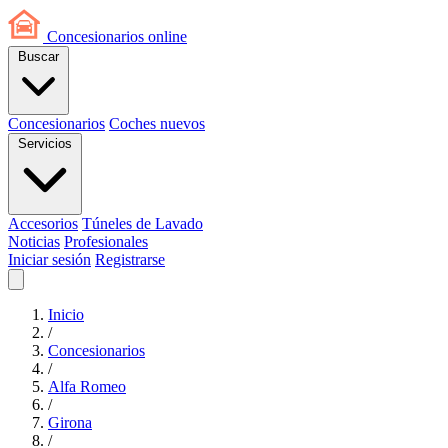
Concesionarios
online
Buscar
Concesionarios
Coches nuevos
Servicios
Accesorios
Túneles de Lavado
Noticias
Profesionales
Iniciar sesión
Registrarse
Inicio
/
Concesionarios
/
Alfa Romeo
/
Girona
/