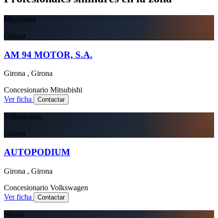
Mitsubishi
Girona
AM 94 MOTOR, S.A.
Girona , Girona
Concesionario
Mitsubishi
Ver ficha
Contactar
Volkswagen
Girona
AUTOPODIUM
Girona , Girona
Concesionario
Volkswagen
Ver ficha
Contactar
Skoda