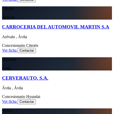
Citroën
Arévalo
CARROCERIA DEL AUTOMOVIL MARTIN S.A
Arévalo , Ávila
Concesionario
Citroën
Ver ficha
Contactar
Hyundai
Ávila
CERVERAUTO, S.A.
Ávila , Ávila
Concesionario
Hyundai
Ver ficha
Contactar
Volvo