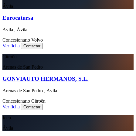
Ávila
Eurocatursa
Ávila , Ávila
Concesionario
Volvo
Ver ficha
Contactar
Citroën
Arenas de San Pedro
GONVIAUTO HERMANOS, S.L.
Arenas de San Pedro , Ávila
Concesionario
Citroën
Ver ficha
Contactar
Jeep
Ávila