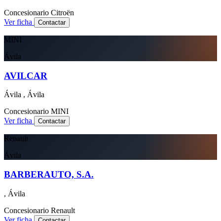
Concesionario
Citroën
Ver ficha
Contactar
MINI
Ávila
AVILCAR
Ávila , Ávila
Concesionario
MINI
Ver ficha
Contactar
Renault
Ávila
BARBERAUTO, S.A.
, Ávila
Concesionario
Renault
Ver ficha
Contactar