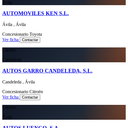
Ávila
AUTOMOVILES KEN S.L.
Ávila , Ávila
Concesionario
Toyota
Ver ficha
Contactar
Citroën
Candeleda
AUTOS GARRO CANDELEDA, S.L.
Candeleda , Ávila
Concesionario
Citroën
Ver ficha
Contactar
Citroën
Ávila
AUTOS LUENGO, S.A.