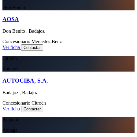
Don Benito
AOSA
Don Benito , Badajoz
Concesionario
Mercedes-Benz
Ver ficha
Contactar
Citroën
Badajoz
AUTOCIBA, S.A.
Badajoz , Badajoz
Concesionario
Citroën
Ver ficha
Contactar
Peugeot
Azuaga