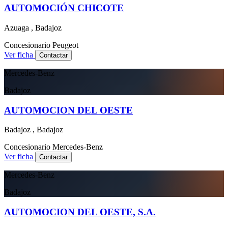
AUTOMOCIÓN CHICOTE
Azuaga , Badajoz
Concesionario
Peugeot
Ver ficha
Contactar
Mercedes-Benz
Badajoz
AUTOMOCION DEL OESTE
Badajoz , Badajoz
Concesionario
Mercedes-Benz
Ver ficha
Contactar
Mercedes-Benz
Badajoz
AUTOMOCION DEL OESTE, S.A.