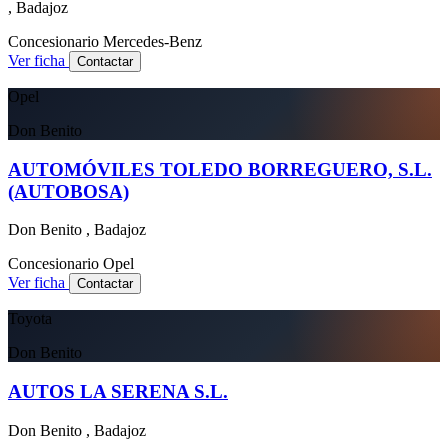
, Badajoz
Concesionario
Mercedes-Benz
Ver ficha
Contactar
Opel
Don Benito
AUTOMÓVILES TOLEDO BORREGUERO, S.L.
(AUTOBOSA)
Don Benito , Badajoz
Concesionario
Opel
Ver ficha
Contactar
Toyota
Don Benito
AUTOS LA SERENA S.L.
Don Benito , Badajoz