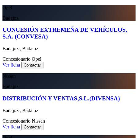
Opel
Badajoz
CONCESIÓN EXTREMEÑA DE VEHÍCULOS,
S.A. (CONVESA)
Badajoz , Badajoz
Concesionario
Opel
Ver ficha
Contactar
Nissan
Badajoz
DISTRIBUCIÓN Y VENTAS,S.L.(DIVENSA)
Badajoz , Badajoz
Concesionario
Nissan
Ver ficha
Contactar
Opel