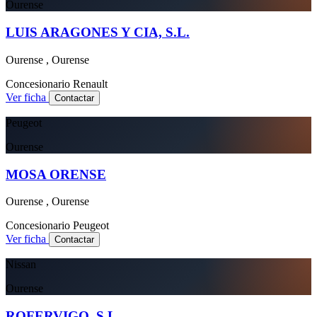
Ourense
LUIS ARAGONES Y CIA, S.L.
Ourense , Ourense
Concesionario
Renault
Ver ficha
Contactar
Peugeot
Ourense
MOSA ORENSE
Ourense , Ourense
Concesionario
Peugeot
Ver ficha
Contactar
Nissan
Ourense
ROFERVIGO, S.L.