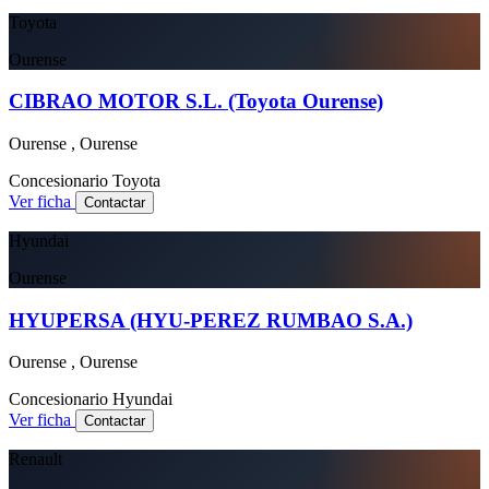
Toyota
Ourense
CIBRAO MOTOR S.L. (Toyota Ourense)
Ourense , Ourense
Concesionario
Toyota
Ver ficha
Contactar
Hyundai
Ourense
HYUPERSA (HYU-PEREZ RUMBAO S.A.)
Ourense , Ourense
Concesionario
Hyundai
Ver ficha
Contactar
Renault