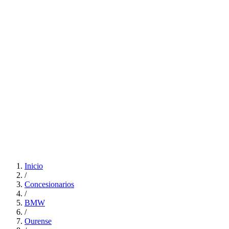
Inicio
/
Concesionarios
/
BMW
/
Ourense