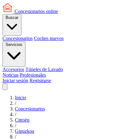
Concesionarios
online
Buscar
Concesionarios
Coches nuevos
Servicios
Accesorios
Túneles de Lavado
Noticias
Profesionales
Iniciar sesión
Registrarse
Inicio
/
Concesionarios
/
Citroën
/
Gipuzkoa
/