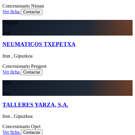
Concesionario
Nissan
Ver ficha
Contactar
Peugeot
Irun
NEUMATICOS TXEPETXA
Irun , Gipuzkoa
Concesionario
Peugeot
Ver ficha
Contactar
Opel
Irun
TALLERES YARZA, S.A.
Irun , Gipuzkoa
Concesionario
Opel
Ver ficha
Contactar