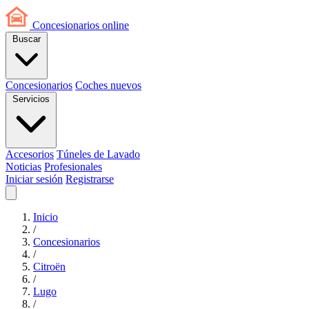
Concesionarios
online
Buscar
Concesionarios
Coches nuevos
Servicios
Accesorios
Túneles de Lavado
Noticias
Profesionales
Iniciar sesión
Registrarse
Inicio
/
Concesionarios
/
Citroën
/
Lugo
/