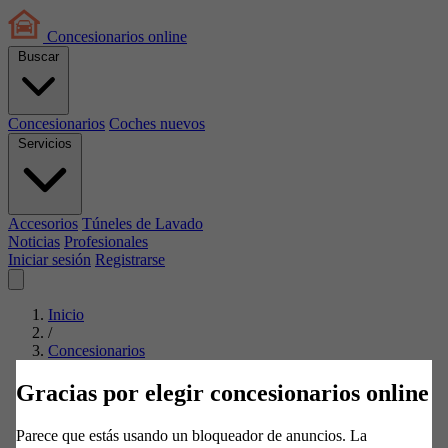
Concesionarios
online
Buscar
Concesionarios
Coches nuevos
Servicios
Accesorios
Túneles de Lavado
Noticias
Profesionales
Iniciar sesión
Registrarse
Inicio
/
Concesionarios
/
Citroën
Gracias por elegir concesionarios online
/
Málaga
Parece que estás usando un bloqueador de anuncios. La
/