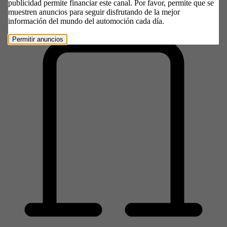
publicidad permite financiar este canal. Por favor, permite que se
A. C. 99 MOTOR, S.L.
muestren anuncios para seguir disfrutando de la mejor
información del mundo del automoción cada día.
Permitir anuncios