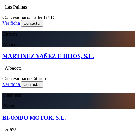
, Las Palmas
Concesionario
Taller
BYD
Ver ficha
Contactar
Citroën
Albacete
MARTINEZ YAÑEZ E HIJOS, S.L.
, Albacete
Concesionario
Citroën
Ver ficha
Contactar
Mitsubishi
Álava
BI-ONDO MOTOR, S.L.
, Álava