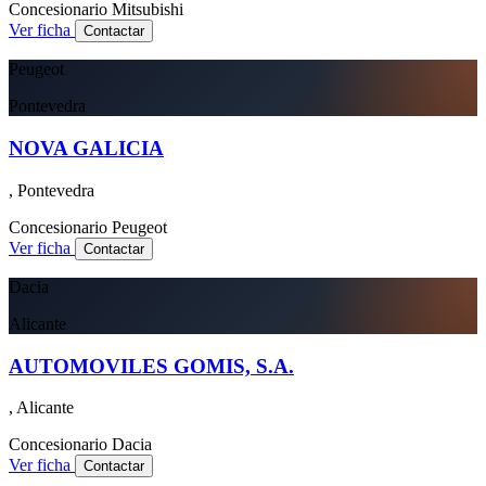
Concesionario
Mitsubishi
Ver ficha
Contactar
Peugeot
Pontevedra
NOVA GALICIA
, Pontevedra
Concesionario
Peugeot
Ver ficha
Contactar
Dacia
Alicante
AUTOMOVILES GOMIS, S.A.
, Alicante
Concesionario
Dacia
Ver ficha
Contactar