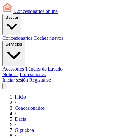
Concesionarios
online
Buscar
Concesionarios
Coches nuevos
Servicios
Accesorios
Túneles de Lavado
Noticias
Profesionales
Iniciar sesión
Registrarse
Inicio
/
Concesionarios
/
Dacia
/
Gipuzkoa
/