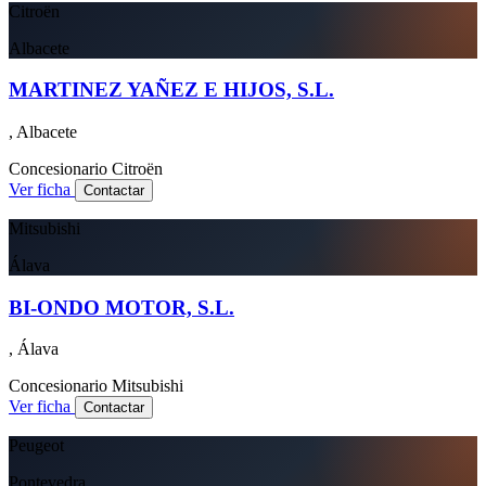
Citroën
Albacete
MARTINEZ YAÑEZ E HIJOS, S.L.
, Albacete
Concesionario
Citroën
Ver ficha
Contactar
Mitsubishi
Álava
BI-ONDO MOTOR, S.L.
, Álava
Concesionario
Mitsubishi
Ver ficha
Contactar
Peugeot
Pontevedra