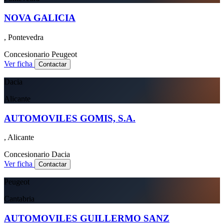
NOVA GALICIA
, Pontevedra
Concesionario
Peugeot
Ver ficha
Contactar
Dacia
Alicante
AUTOMOVILES GOMIS, S.A.
, Alicante
Concesionario
Dacia
Ver ficha
Contactar
Peugeot
Cantabria
AUTOMOVILES GUILLERMO SANZ