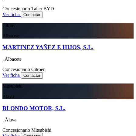
Concesionario
Taller
BYD
Ver ficha
Contactar
Citroën
Albacete
MARTINEZ YAÑEZ E HIJOS, S.L.
, Albacete
Concesionario
Citroën
Ver ficha
Contactar
Mitsubishi
Álava
BI-ONDO MOTOR, S.L.
, Álava
Concesionario
Mitsubishi
Ver ficha