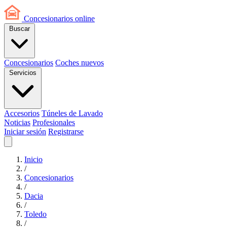
Concesionarios
online
Buscar
Concesionarios
Coches nuevos
Servicios
Accesorios
Túneles de Lavado
Noticias
Profesionales
Iniciar sesión
Registrarse
Inicio
/
Concesionarios
/
Dacia
/
Toledo
/