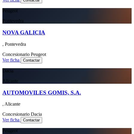
Contactar
Peugeot
Pontevedra
NOVA GALICIA
, Pontevedra
Concesionario
Peugeot
Ver ficha
Contactar
Dacia
Alicante
AUTOMOVILES GOMIS, S.A.
, Alicante
Concesionario
Dacia
Ver ficha
Contactar
Peugeot