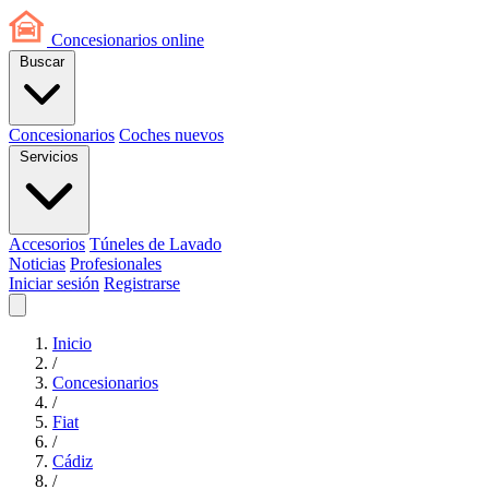
Concesionarios
online
Buscar
Concesionarios
Coches nuevos
Servicios
Accesorios
Túneles de Lavado
Noticias
Profesionales
Iniciar sesión
Registrarse
Inicio
/
Concesionarios
/
Fiat
/
Cádiz
/