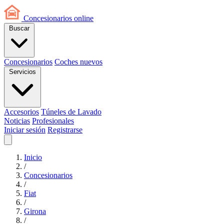
Concesionarios
online
Buscar
Concesionarios
Coches nuevos
Servicios
Accesorios
Túneles de Lavado
Noticias
Profesionales
Iniciar sesión
Registrarse
Inicio
/
Concesionarios
/
Fiat
/
Girona
/