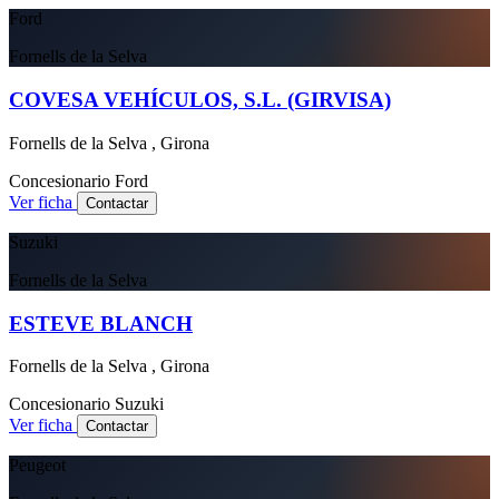
Ford
Fornells de la Selva
COVESA VEHÍCULOS, S.L. (GIRVISA)
Fornells de la Selva , Girona
Concesionario
Ford
Ver ficha
Contactar
Suzuki
Fornells de la Selva
ESTEVE BLANCH
Fornells de la Selva , Girona
Concesionario
Suzuki
Ver ficha
Contactar
Peugeot