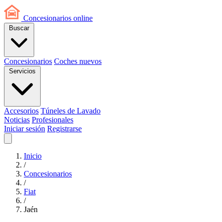
Concesionarios
online
Buscar
Concesionarios
Coches nuevos
Servicios
Accesorios
Túneles de Lavado
Noticias
Profesionales
Iniciar sesión
Registrarse
Inicio
/
Concesionarios
/
Fiat
/
Jaén