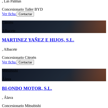
, Las Palmas
Concesionario
Taller
BYD
Ver ficha
Contactar
Citroën
Albacete
MARTINEZ YAÑEZ E HIJOS, S.L.
, Albacete
Concesionario
Citroën
Ver ficha
Contactar
Mitsubishi
Álava
BI-ONDO MOTOR, S.L.
, Álava
Concesionario
Mitsubishi