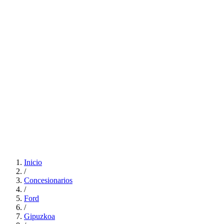
Inicio
/
Concesionarios
/
Ford
/
Gipuzkoa