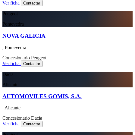
Ver ficha
Contactar
Peugeot
Pontevedra
NOVA GALICIA
, Pontevedra
Concesionario
Peugeot
Ver ficha
Contactar
Dacia
Alicante
AUTOMOVILES GOMIS, S.A.
, Alicante
Concesionario
Dacia
Ver ficha
Contactar
Peugeot