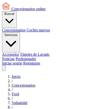
Concesionarios
online
Buscar
Concesionarios
Coches nuevos
Servicios
Accesorios
Túneles de Lavado
Noticias
Profesionales
Iniciar sesión
Registrarse
Inicio
/
Concesionarios
/
Ford
/
Valladolid
/