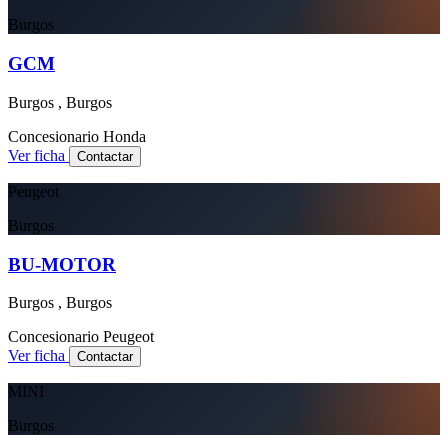
Burgos
GCM
Burgos , Burgos
Concesionario
Honda
Ver ficha
Contactar
Peugeot
Burgos
BU-MOTOR
Burgos , Burgos
Concesionario
Peugeot
Ver ficha
Contactar
MINI
Burgos