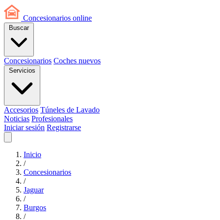
Concesionarios
online
Buscar
Concesionarios
Coches nuevos
Servicios
Accesorios
Túneles de Lavado
Noticias
Profesionales
Iniciar sesión
Registrarse
Inicio
/
Concesionarios
/
Jaguar
/
Burgos
/