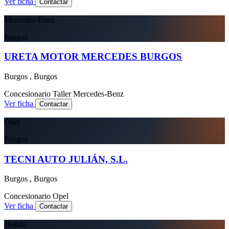
Ver ficha
Contactar
Mercedes-Benz
Burgos
URETA MOTOR MERCEDES BURGOS
Burgos , Burgos
Concesionario
Taller
Mercedes-Benz
Ver ficha
Contactar
Opel
Burgos
TECNI AUTO JULIÁN, S.L.
Burgos , Burgos
Concesionario
Opel
Ver ficha
Contactar
Honda