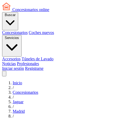
Concesionarios
online
Buscar
Concesionarios
Coches nuevos
Servicios
Accesorios
Túneles de Lavado
Noticias
Profesionales
Iniciar sesión
Registrarse
Inicio
/
Concesionarios
/
Jaguar
/
Madrid
/