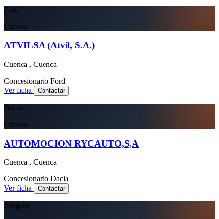
Ford
Cuenca
ATVILSA (Atvil, S.A.)
Cuenca , Cuenca
Concesionario
Ford
Ver ficha
Contactar
Dacia
Cuenca
AUTOMOCION RYCAUTO,S,A
Cuenca , Cuenca
Concesionario
Dacia
Ver ficha
Contactar
Peugeot