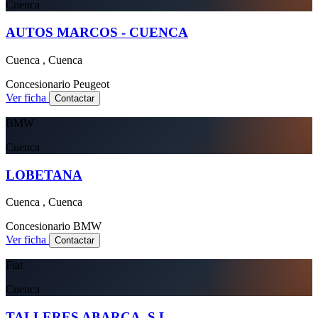
Cuenca
AUTOS MARCOS - CUENCA
Cuenca , Cuenca
Concesionario
Peugeot
Ver ficha
Contactar
BMW
Cuenca
LOBETANA
Cuenca , Cuenca
Concesionario
BMW
Ver ficha
Contactar
Fiat
Cuenca
TALLERES ABARCA, S.L.