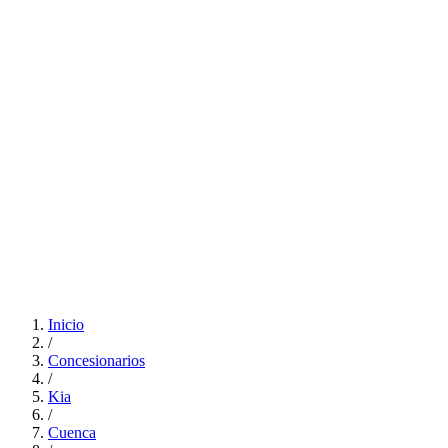
Inicio
/
Concesionarios
/
Kia
/
Cuenca