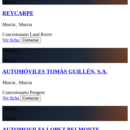
Murcia
REYCARPE
Murcia , Murcia
Concesionario
Land Rover
Ver ficha
Contactar
Peugeot
Murcia
AUTOMÓVILES TOMÁS GUILLÉN, S.A.
Murcia , Murcia
Concesionario
Peugeot
Ver ficha
Contactar
Peugeot
Murcia
AUTOMOVILES LOPEZ BELMONTE