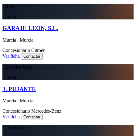
Citroën
Murcia
GARAJE LEON, S.L.
Murcia , Murcia
Concesionario
Citroën
Ver ficha
Contactar
Mercedes-Benz
Murcia
J. PUJANTE
Murcia , Murcia
Concesionario
Mercedes-Benz
Ver ficha
Contactar
Land Rover