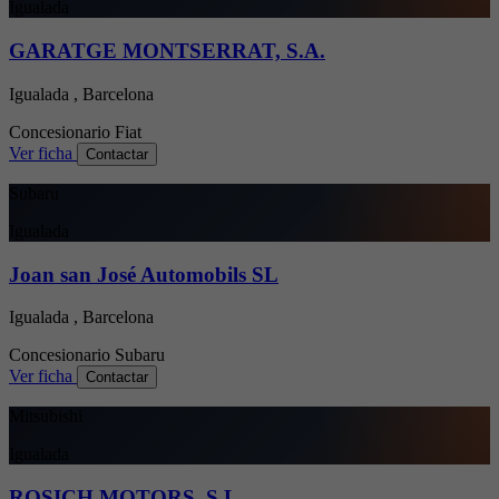
Igualada
GARATGE MONTSERRAT, S.A.
Igualada , Barcelona
Concesionario
Fiat
Ver ficha
Contactar
Subaru
Igualada
Joan san José Automobils SL
Igualada , Barcelona
Concesionario
Subaru
Ver ficha
Contactar
Mitsubishi
Igualada
ROSICH MOTORS, S.L.