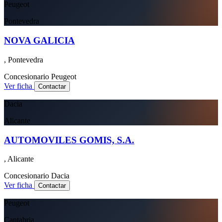
Peugeot
Pontevedra
NOVA GALICIA
, Pontevedra
Concesionario
Peugeot
Ver ficha
Contactar
Dacia
Alicante
AUTOMOVILES GOMIS, S.A.
, Alicante
Concesionario
Dacia
Ver ficha
Contactar
Peugeot
Cantabria