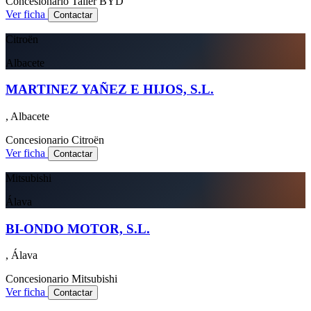
Concesionario
Taller
BYD
Ver ficha
Contactar
Citroën
Albacete
MARTINEZ YAÑEZ E HIJOS, S.L.
, Albacete
Concesionario
Citroën
Ver ficha
Contactar
Mitsubishi
Álava
BI-ONDO MOTOR, S.L.
, Álava
Concesionario
Mitsubishi
Ver ficha
Contactar