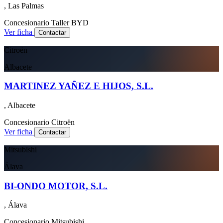
, Las Palmas
Concesionario
Taller
BYD
Ver ficha
Contactar
Citroën
Albacete
MARTINEZ YAÑEZ E HIJOS, S.L.
, Albacete
Concesionario
Citroën
Ver ficha
Contactar
Mitsubishi
Álava
BI-ONDO MOTOR, S.L.
, Álava
Concesionario
Mitsubishi