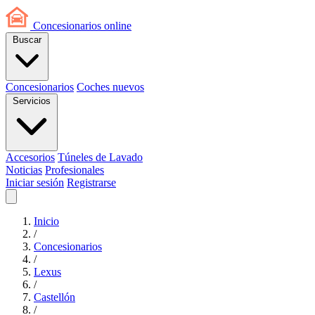
Concesionarios
online
Buscar
Concesionarios
Coches nuevos
Servicios
Accesorios
Túneles de Lavado
Noticias
Profesionales
Iniciar sesión
Registrarse
Inicio
/
Concesionarios
/
Lexus
/
Castellón
/