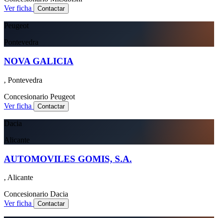
Ver ficha
Contactar
Peugeot
Pontevedra
NOVA GALICIA
, Pontevedra
Concesionario
Peugeot
Ver ficha
Contactar
Dacia
Alicante
AUTOMOVILES GOMIS, S.A.
, Alicante
Concesionario
Dacia
Ver ficha
Contactar