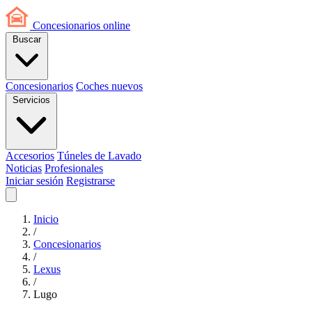
Concesionarios
online
Buscar
Concesionarios
Coches nuevos
Servicios
Accesorios
Túneles de Lavado
Noticias
Profesionales
Iniciar sesión
Registrarse
Inicio
/
Concesionarios
/
Lexus
/
Lugo