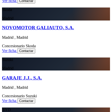
Ver ficha
Contactar
Skoda
Madrid
NOVOMOTOR GALIAUTO, S.A.
Madrid , Madrid
Concesionario
Skoda
Ver ficha
Contactar
Suzuki
Madrid
GARAJE J.J., S.A.
Madrid , Madrid
Concesionario
Suzuki
Ver ficha
Contactar
BYD