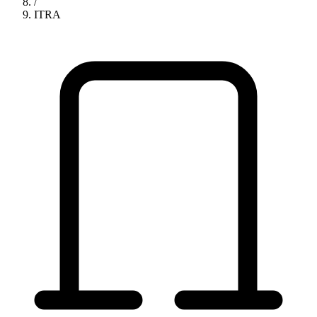
/
ITRA