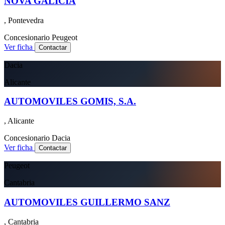
NOVA GALICIA
, Pontevedra
Concesionario
Peugeot
Ver ficha
Contactar
Dacia
Alicante
AUTOMOVILES GOMIS, S.A.
, Alicante
Concesionario
Dacia
Ver ficha
Contactar
Peugeot
Cantabria
AUTOMOVILES GUILLERMO SANZ
, Cantabria