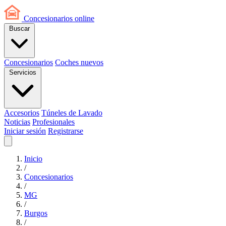
Concesionarios
online
Buscar
Concesionarios
Coches nuevos
Servicios
Accesorios
Túneles de Lavado
Noticias
Profesionales
Iniciar sesión
Registrarse
Inicio
/
Concesionarios
/
MG
/
Burgos
/