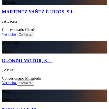
Albacete
MARTINEZ YAÑEZ E HIJOS, S.L.
, Albacete
Concesionario
Citroën
Ver ficha
Contactar
Mitsubishi
Álava
BI-ONDO MOTOR, S.L.
, Álava
Concesionario
Mitsubishi
Ver ficha
Contactar
Peugeot
Pontevedra