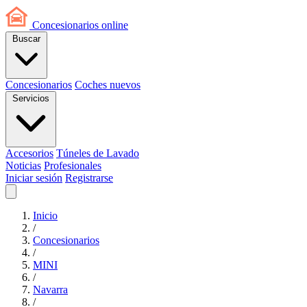
Concesionarios
online
Buscar
Concesionarios
Coches nuevos
Servicios
Accesorios
Túneles de Lavado
Noticias
Profesionales
Iniciar sesión
Registrarse
Inicio
/
Concesionarios
/
MINI
/
Navarra
/