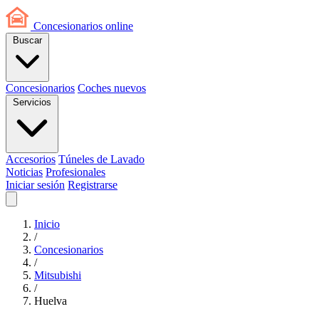
Concesionarios
online
Buscar
Concesionarios
Coches nuevos
Servicios
Accesorios
Túneles de Lavado
Noticias
Profesionales
Iniciar sesión
Registrarse
Inicio
/
Concesionarios
/
Mitsubishi
/
Huelva