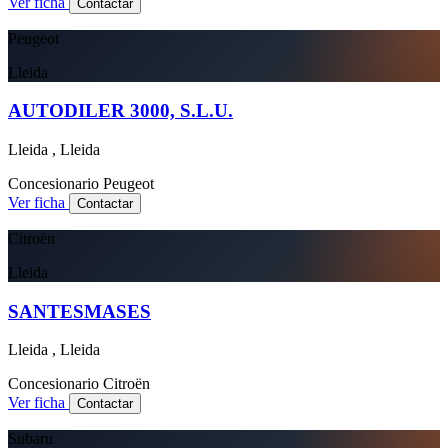
Ver ficha
Contactar
Peugeot
Lleida
AUTODILER 3000, S.L.U.
Lleida , Lleida
Concesionario
Peugeot
Ver ficha
Contactar
Citroën
Lleida
SANTESMASES
Lleida , Lleida
Concesionario
Citroën
Ver ficha
Contactar
Subaru