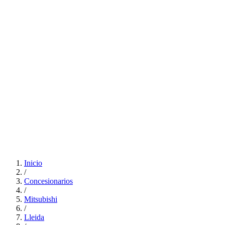
Inicio
/
Concesionarios
/
Mitsubishi
/
Lleida