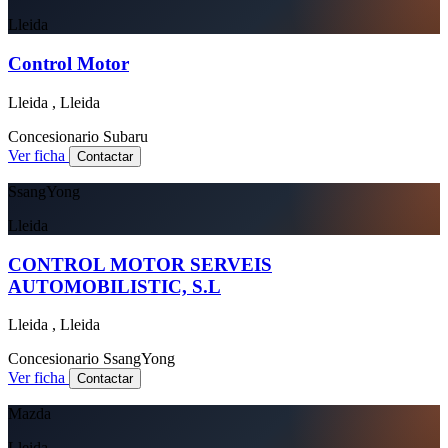
Lleida
Control Motor
Lleida , Lleida
Concesionario
Subaru
Ver ficha
Contactar
SsangYong
Lleida
CONTROL MOTOR SERVEIS
AUTOMOBILISTIC, S.L
Lleida , Lleida
Concesionario
SsangYong
Ver ficha
Contactar
Mazda
Lleida