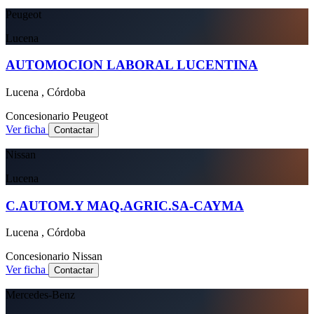
Peugeot
Lucena
AUTOMOCION LABORAL LUCENTINA
Lucena , Córdoba
Concesionario
Peugeot
Ver ficha
Contactar
Nissan
Lucena
C.AUTOM.Y MAQ.AGRIC.SA-CAYMA
Lucena , Córdoba
Concesionario
Nissan
Ver ficha
Contactar
Mercedes-Benz