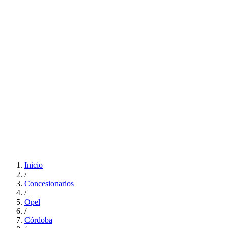
Inicio
/
Concesionarios
/
Opel
/
Córdoba