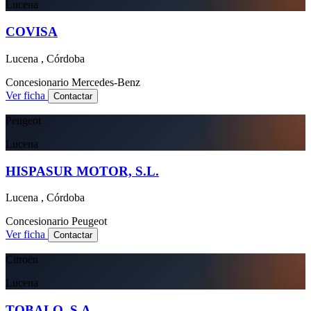
Lucena
COVISA
Lucena , Córdoba
Concesionario
Mercedes-Benz
Ver ficha
Contactar
Peugeot
Lucena
HISPASUR MOTOR, S.L.
Lucena , Córdoba
Concesionario
Peugeot
Ver ficha
Contactar
Citroën
Lucena
TOBALO, S.A.