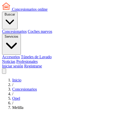
Concesionarios
online
Buscar
Concesionarios
Coches nuevos
Servicios
Accesorios
Túneles de Lavado
Noticias
Profesionales
Iniciar sesión
Registrarse
Inicio
/
Concesionarios
/
Opel
/
Melilla