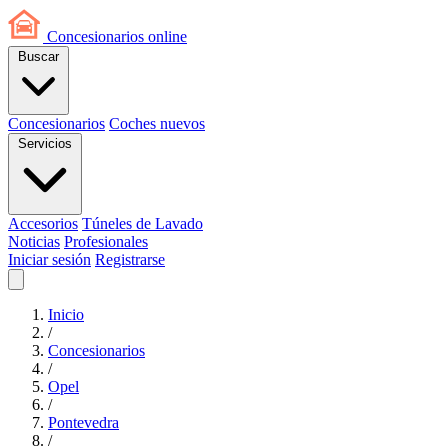
Concesionarios
online
Buscar
Concesionarios
Coches nuevos
Servicios
Accesorios
Túneles de Lavado
Noticias
Profesionales
Iniciar sesión
Registrarse
Inicio
/
Concesionarios
/
Opel
/
Pontevedra
/