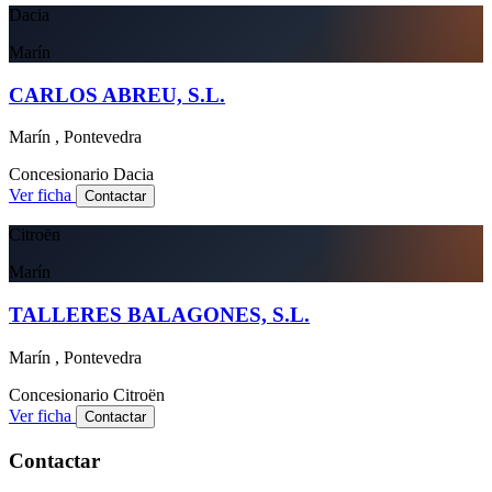
Dacia
Marín
CARLOS ABREU, S.L.
Marín , Pontevedra
Concesionario
Dacia
Ver ficha
Contactar
Citroën
Marín
TALLERES BALAGONES, S.L.
Marín , Pontevedra
Concesionario
Citroën
Ver ficha
Contactar
Contactar