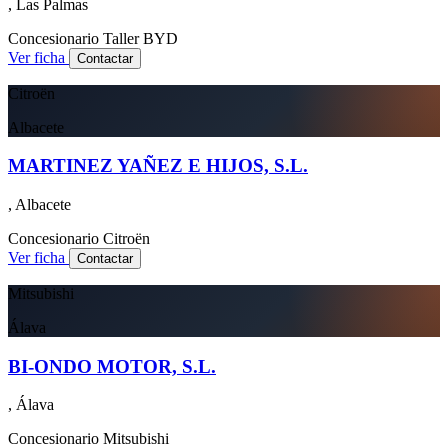
, Las Palmas
Concesionario
Taller
BYD
Ver ficha
Contactar
Citroën
Albacete
MARTINEZ YAÑEZ E HIJOS, S.L.
, Albacete
Concesionario
Citroën
Ver ficha
Contactar
Mitsubishi
Álava
BI-ONDO MOTOR, S.L.
, Álava
Concesionario
Mitsubishi