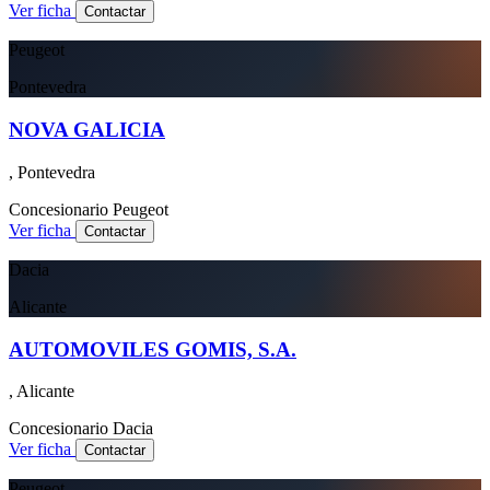
Ver ficha
Contactar
Peugeot
Pontevedra
NOVA GALICIA
, Pontevedra
Concesionario
Peugeot
Ver ficha
Contactar
Dacia
Alicante
AUTOMOVILES GOMIS, S.A.
, Alicante
Concesionario
Dacia
Ver ficha
Contactar
Peugeot