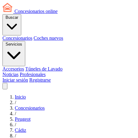
Concesionarios
online
Buscar
Concesionarios
Coches nuevos
Servicios
Accesorios
Túneles de Lavado
Noticias
Profesionales
Iniciar sesión
Registrarse
Inicio
/
Concesionarios
/
Peugeot
/
Cádiz
/