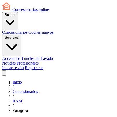
Concesionarios
online
Buscar
Concesionarios
Coches nuevos
Servicios
Accesorios
Túneles de Lavado
Noticias
Profesionales
Iniciar sesión
Registrarse
Inicio
/
Concesionarios
/
RAM
/
Zaragoza