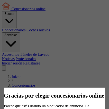
Concesionarios
online
Buscar
Concesionarios
Coches nuevos
Servicios
Accesorios
Túneles de Lavado
Noticias
Profesionales
Iniciar sesión
Registrarse
Inicio
/
Concesionarios
/
SEAT
Gracias por elegir concesionarios online
/
Pontevedra
Parece que estás usando un bloqueador de anuncios. La
/