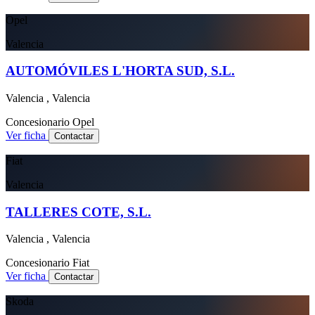
Opel
Valencia
AUTOMÓVILES L'HORTA SUD, S.L.
Valencia , Valencia
Concesionario
Opel
Ver ficha
Contactar
Fiat
Valencia
TALLERES COTE, S.L.
Valencia , Valencia
Concesionario
Fiat
Ver ficha
Contactar
Skoda