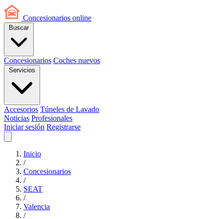
Concesionarios
online
Buscar
Concesionarios
Coches nuevos
Servicios
Accesorios
Túneles de Lavado
Noticias
Profesionales
Iniciar sesión
Registrarse
Inicio
/
Concesionarios
/
SEAT
/
Valencia
/