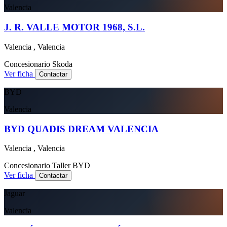
Valencia
J. R. VALLE MOTOR 1968, S.L.
Valencia , Valencia
Concesionario
Skoda
Ver ficha
Contactar
BYD
Valencia
BYD QUADIS DREAM VALENCIA
Valencia , Valencia
Concesionario
Taller
BYD
Ver ficha
Contactar
Jaguar
Valencia