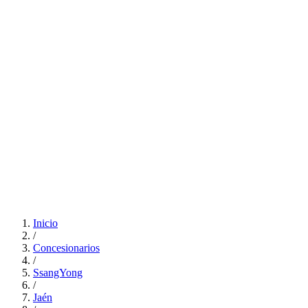
Inicio
/
Concesionarios
/
SsangYong
/
Jaén