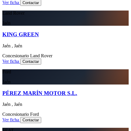
Ver ficha
Contactar
Land Rover
Jaén
KING GREEN
Jaén , Jaén
Concesionario
Land Rover
Ver ficha
Contactar
Ford
Jaén
PÉREZ MARÍN MOTOR S.L.
Jaén , Jaén
Concesionario
Ford
Ver ficha
Contactar
SEAT