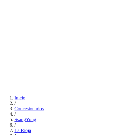
Inicio
/
Concesionarios
/
SsangYong
/
La Rioja