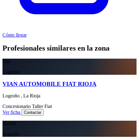
Cómo llegar
Profesionales similares en la zona
Fiat
Logroño
VIAN AUTOMOBILE FIAT RIOJA
Logroño , La Rioja
Concesionario
Taller
Fiat
Ver ficha
Contactar
Abarth
Logroño