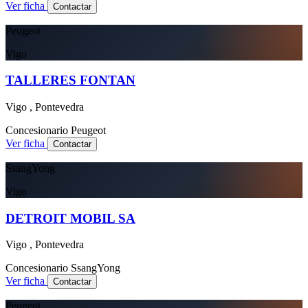
Ver ficha
Contactar
Peugeot
Vigo
TALLERES FONTAN
Vigo , Pontevedra
Concesionario
Peugeot
Ver ficha
Contactar
SsangYong
Vigo
DETROIT MOBIL SA
Vigo , Pontevedra
Concesionario
SsangYong
Ver ficha
Contactar
Peugeot