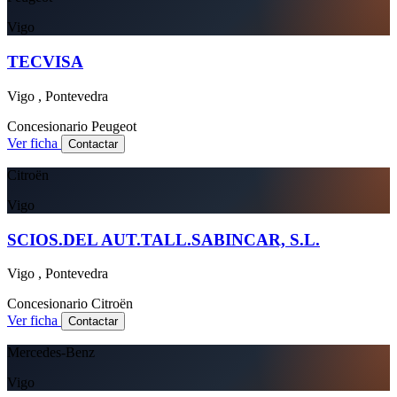
Vigo
TECVISA
Vigo , Pontevedra
Concesionario
Peugeot
Ver ficha
Contactar
Citroën
Vigo
SCIOS.DEL AUT.TALL.SABINCAR, S.L.
Vigo , Pontevedra
Concesionario
Citroën
Ver ficha
Contactar
Mercedes-Benz
Vigo