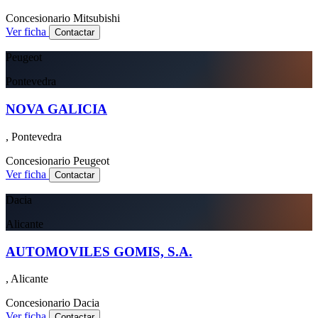
Concesionario
Mitsubishi
Ver ficha
Contactar
Peugeot
Pontevedra
NOVA GALICIA
, Pontevedra
Concesionario
Peugeot
Ver ficha
Contactar
Dacia
Alicante
AUTOMOVILES GOMIS, S.A.
, Alicante
Concesionario
Dacia
Ver ficha
Contactar