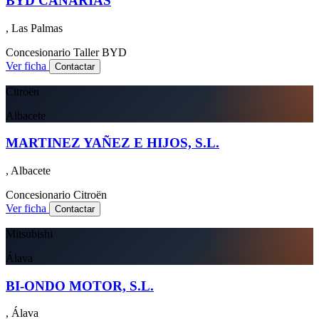
BYD CANARIAS
, Las Palmas
Concesionario
Taller
BYD
Ver ficha
Contactar
Citroën
Albacete
MARTINEZ YAÑEZ E HIJOS, S.L.
, Albacete
Concesionario
Citroën
Ver ficha
Contactar
Mitsubishi
Álava
BI-ONDO MOTOR, S.L.
, Álava