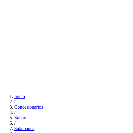
Inicio
/
Concesionarios
/
Subaru
/
Salamanca