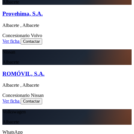
Albacete
Provehima, S.A.
Albacete , Albacete
Concesionario
Volvo
Ver ficha
Contactar
Nissan
Albacete
ROMÓVIL, S.A.
Albacete , Albacete
Concesionario
Nissan
Ver ficha
Contactar
Volkswagen
Albacete
WhatsApp