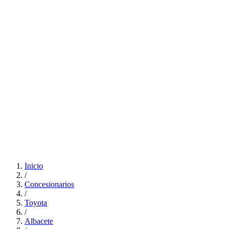
Inicio
/
Concesionarios
/
Toyota
/
Albacete