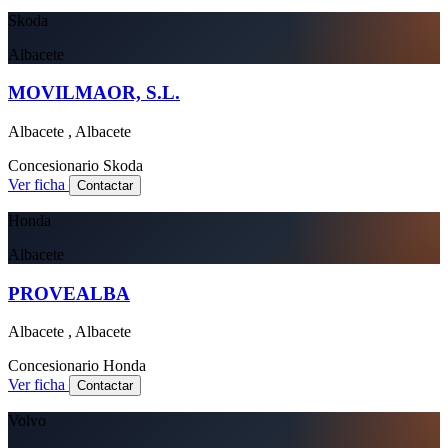
Skoda
Albacete
MOVILMAOR, S.L.
Albacete , Albacete
Concesionario
Skoda
Ver ficha
Contactar
Honda
Albacete
PROVEALBA
Albacete , Albacete
Concesionario
Honda
Ver ficha
Contactar
Volvo