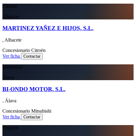
Citroën
Albacete
MARTINEZ YAÑEZ E HIJOS, S.L.
, Albacete
Concesionario
Citroën
Ver ficha
Contactar
Mitsubishi
Álava
BI-ONDO MOTOR, S.L.
, Álava
Concesionario
Mitsubishi
Ver ficha
Contactar
Peugeot