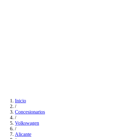
Inicio
/
Concesionarios
/
Volkswagen
/
Alicante