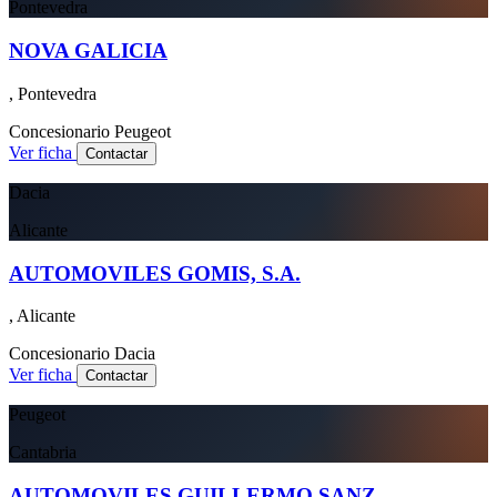
Pontevedra
NOVA GALICIA
, Pontevedra
Concesionario
Peugeot
Ver ficha
Contactar
Dacia
Alicante
AUTOMOVILES GOMIS, S.A.
, Alicante
Concesionario
Dacia
Ver ficha
Contactar
Peugeot
Cantabria
AUTOMOVILES GUILLERMO SANZ